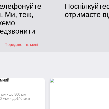
телефонуйте
Поспілкуйте
. Ми, теж,
отримаєте ві
жемо
едзвонити
Передзвоніть мені
 мм - до 800 мм
0 мкм - до140 мкм