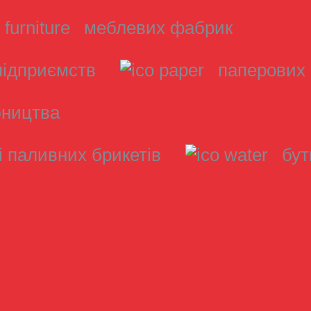
меблевих фабрик
підприємств
паперових
бництва
і паливних брикетів
бут