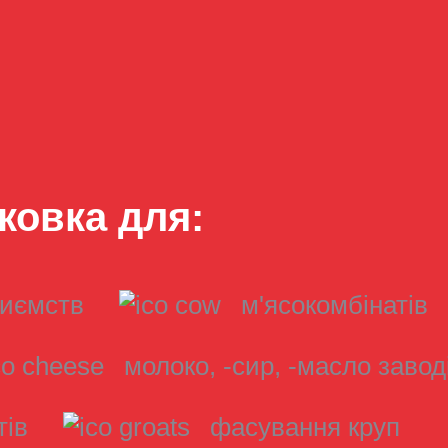
ковка для:
риємств
м'ясокомбінатів
молоко, -сир, -масло завод
тів
фасування круп