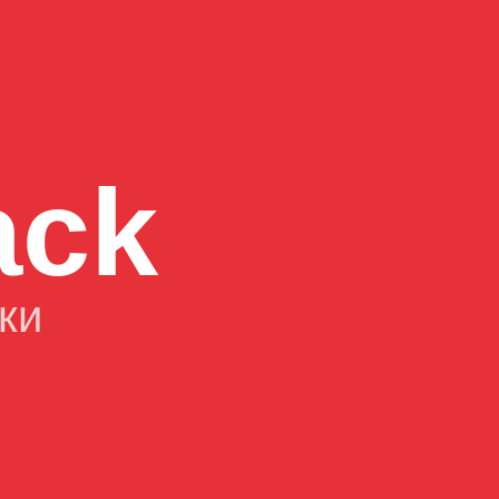
ack
ки