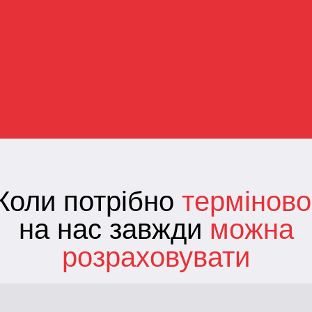
Коли потрібно
терміново
на нас завжди
можна
розраховувати