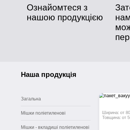
Ознайомтеся з
За
нашою продукцією
нам
мо
пер
Наша продукція
Загальна
Ширина: от 80
Мішки поліетиленові
Товщина: от 5
Мішки - вкладиші поліетиленові